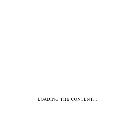
PRODUKTINFORMATION
Produktcode:
43359
€5,99
Alle Preisangaben inkl. MwSt.
zzgl. Versand
(Kostenloser Versand ab 50,-€)
1 Papierball in Türkis
Auf Lager
ANZAHL:
LOADING THE CONTENT...
IN DIE EINKAUFSTASCHE