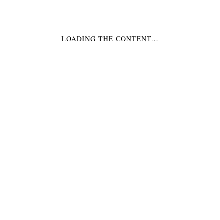
€3,99
LOADING THE CONTENT...
CENTERPIECE EISWAGEN TISCHDEKO
€27,99