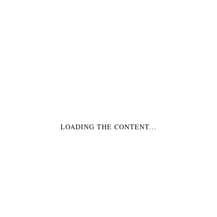
BECHER ZICKZACK
KONFETTIKANONE
GOLD
MIX
€3,99
*
€7,99
*
LOADING THE CONTENT...
PARTYTÜTEN
ZICKZACK
€8,99
*