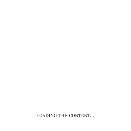
NEUE PRODUKTE
EINLADUNGSKARTEN FROZEN – DIE EISKÖNIGIN
€4,49
TISCHDECKE FROZEN – DIE EISKÖNIGIN
€5,99
PARTYTÜTEN FROZEN – DIE EISKÖNIGIN
€2,99
LOADING THE CONTENT...
TELLER GROSS FROZEN – DIE EISKÖNIGIN