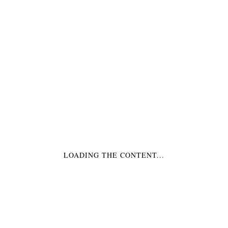
€3,99
CENTERPIECE EISWAGEN TISCHDEKO
€27,99
LOADING THE CONTENT...
RIESENBALLON
RIESENBALLON
BLAU
GELB
€5,40
*
€5,40
*