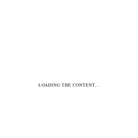
€3,99
CENTERPIECE EISWAGEN TISCHDEKO
€27,99
LOADING THE CONTENT...