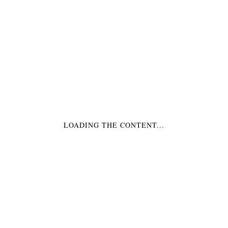
Produktcode:
20240
€3,99
Alle Preisangaben inkl. MwSt.
zzgl. Versand
(Kostenloser Versand ab 50,-€)
1 Tischdecke schwarz für eine Party
Auf Lager
LOADING THE CONTENT...
ANZAHL:
IN DIE EINKAUFSTASCHE