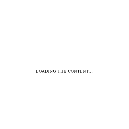
EINLADUNGSKART
EINLADUNGSKART
EN PFERDE PARTY
EN ROSA
€4,49
*
€9,99
*
LOADING THE CONTENT...
EINLADUNGSKART
EINLADUNGSKART
EN SÜSSE MUFFIN
EN UND
DANKSAGUNGSKAR
TEN PRINZESSIN
€4,49
*
PARTY
€14,99
*